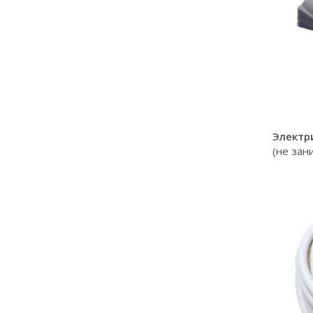
Электр
(не зан