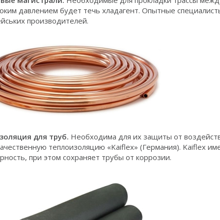
вые магистрали.
Необходимые для прокладки трассы между
оким давлением будет течь хладагент. Опытные специалис
йських производителей.
золяция для труб.
Необходима для их защиты от воздейств
ачественную теплоизоляцию «Kaiflex» (Германия). Kaiflex и
рность, при этом сохраняет трубы от коррозии.