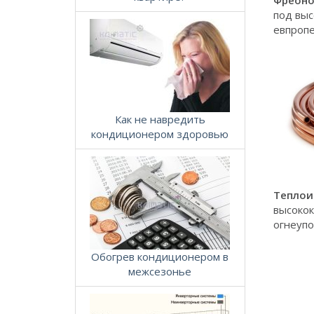
Фреоно
под выс
евпропе
Как не навредить
кондиционером здоровью
Теплои
высокок
огнеупо
Обогрев кондиционером в
межсезонье