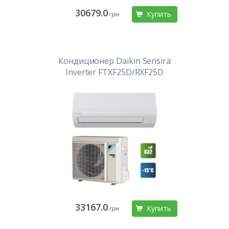
30679.0
Купить
грн
Кондиционер Daikin Sensira
Inverter FTXF25D/RXF25D
33167.0
Купить
грн