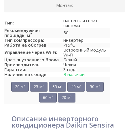
Монтаж
настенная сплит-
Тип:
система
Рекомендуемая
50
площадь, м²
Тип компрессора:
инвертер
Работа на обогрев:
-15°C
Встроенный модуль
Управление через Wi-Fi:
Wi-Fi
Цвет внутреннего блока
Белый
Производитель:
Чехия
Гарантия:
3 года
Наличие на складе:
В наличии
20 м²
25 м²
35 м²
40 м²
50 м²
60 м²
70 м²
Описание инверторного
кондиционера Daikin Sensira