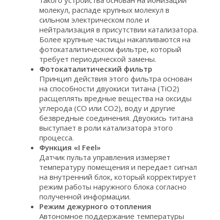
такого устройства основан на ионизации
молекул, распаде крупных молекул в
сильном электрическом поле и
нейтрализация в присутствии катализатора.
Более крупные частицы накапливаются на
фотокаталитическом фильтре, который
требует периодической замены.
Фотокаталитический фильтр
Принцип действия этого фильтра основан
на способности двуокиси титана (TiO2)
расщеплять вредные вещества на оксиды
углерода (CO или CO2), воду и другие
безвредные соединения. Двуокись титана
выступает в роли катализатора этого
процесса.
Функция «I Feel»
Датчик пульта управления измеряет
температуру помещения и передает сигнал
на внутренний блок, который корректирует
режим работы наружного блока согласно
полученной информации.
Режим дежурного отопления
Автономное поддержание температуры