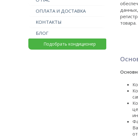
обеспе
данных,
ОПЛАТА И ДОСТАВКА
регистр
КОНТАКТЫ
товара.
БЛОГ
Подобрать кондиционер
Осно
Основн
Ко
Ко
са
Ко
це
ин
Фа
Ва
от