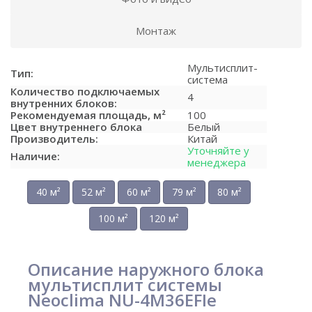
Монтаж
Мультисплит-
Тип:
система
Количество подключаемых
4
внутренних блоков:
Рекомендуемая площадь, м²
100
Цвет внутреннего блока
Белый
Производитель:
Китай
Уточняйте у
Наличие:
менеджера
40 м²
52 м²
60 м²
79 м²
80 м²
100 м²
120 м²
Описание наружного блока
мультисплит системы
Neoclima NU-4M36EFIe