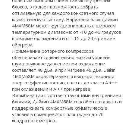
большим выбором совместимых внутренних
блоков, это дает возможность собрать
оптимальную для каждого конкретного случая
климатическую систему. Наружный блок Дайкин
4MXM68M может функционировать в широком
температурном диапазоне: от -10 до 46 градусов
в режиме охлаждения и от -15 до 24 в режиме
обогрева.
Применение роторного компрессора
обеспечивает сравнительно низкий уровень
шума: звуковое давление при охлаждении
составляет 48 дБа, а при нагреве 49 дБа. Daikin
4MXM68M характеризуется высокой сезонной
энергоэффективностью, вплоть до класса A +++
при охлаждении и A ++ при нагреве.
В комбинации с соответствующими внутренними
блоками, Дайкин 4MXM68M способен создавать и
поддерживать комфортные климатические
условия в помещениях с площадью до 70
квадратных метров.