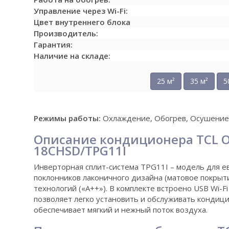
Управление через Wi-Fi:
Цвет внутреннего блока
Производитель:
Гарантия:
Наличие на складе:
25 м²
35 м²
5
Режимы работы:
Охлаждение, Обогрев, Осушение,
Описание кондиционера TCL Oc
18CHSD/TPG11I
Инверторная сплит-система TPG11I – модель для е
поклонников лаконичного дизайна (матовое покрыт
технологий («А++»). В комплекте встроено USB Wi-F
позволяет легко установить и обслуживать кондици
обеспечивает мягкий и нежный поток воздуха.