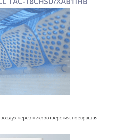
CL TAC-18CHSD/XAB1IHB
 воздух через микроотверстия, превращая