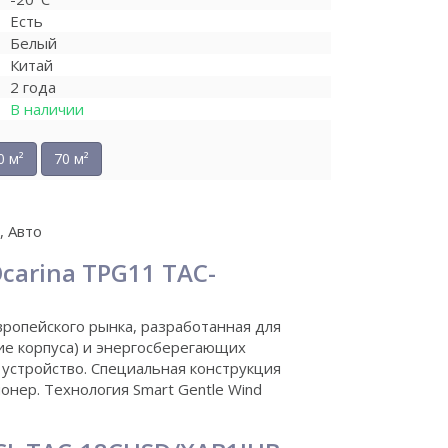
Есть
Белый
Китай
2 года
В наличии
0 м²
70 м²
 Авто
arina TPG11 TAC-
вропейского рынка, разработанная для
ие корпуса) и энергосберегающих
i устройство. Специальная конструкция
онер. Технология Smart Gentle Wind