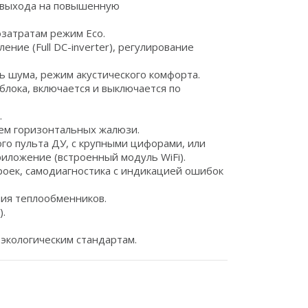
о выхода на повышенную
затратам режим Eco.
ние (Full DC-inverter), регулирование
 шума, режим акустического комфорта.
лока, включается и выключается по
.
ем горизонтальных жалюзи.
о пульта ДУ, с крупными цифорами, или
риложение (встроенный модуль WiFi).
роек, самодиагностика с индикацией ошибок
ия теплообменников.
.
экологическим стандартам.