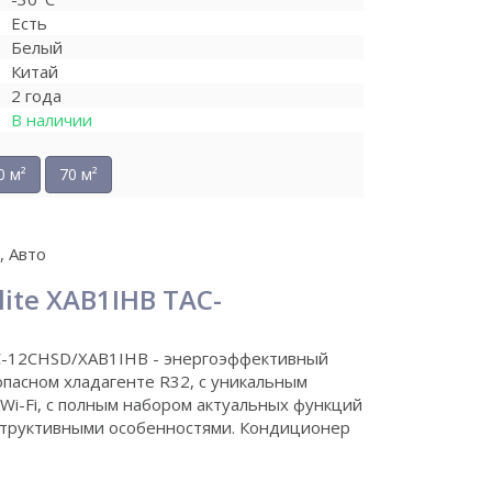
Есть
Белый
Китай
2 года
В наличии
0 м²
70 м²
 Авто
ite XAB1IHB TAC-
C-12CHSD/XAB1IHB - энергоэффективный
зопасном хладагенте R32, с уникальным
Wi-Fi, с полным набором актуальных функций
онтруктивными особенностями. Кондиционер