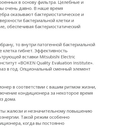
троенных в основу фильтра. Целебные и
ы очень давно. В наше время
ребра оказывают бактериостатическое и
верхности бактериальной клетки и
ие, обеспечивая бактериостатический
брану, то внутри патогенной бактериальной
е клетка гибнет. Эффективность
ующей вставки Mitsubishi Electric
титут «BOKEN Quality Evaluation Institute».
раз в год. Опциональный сменный элемент
онер в соответствии с вашим ритмом жизни,
ключение кондиционера за некоторое время
з дома.
оты жалюзи и незначительному повышению
оэнергии. Такой режим особенно
иционера, когда вы постоянно
.