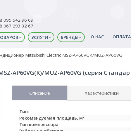
38 095 542 96 69
38 067 293 32 67
О НАС
ОПЛАТА
ТОВАРОВ
УСЛУГИ
БРЕНДЫ
ндиционер Mitsubishi Electric MSZ-AP60VGK/MUZ-AP60VG
c MSZ-AP60VG(K)/MUZ-AP60VG (серия Стандарт),
Описание
Характеристики
Тип:
Рекомендуемая площадь, м²
Тип компрессора:
Работа на обогрев: