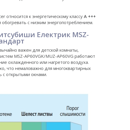
rter относится к энергетическому классу
A +++
ли обогревать с низким энергопотреблением.
итсубиши Електрик MSZ-
андарт
ычайно важен для детской комнаты,
и систем MSZ-AP60VGK/MUZ-AP60VG работают
ие охлажденного или нагретого воздуха.
хо, что немаловажно для многоквартирных
ь с открытыми окнами.