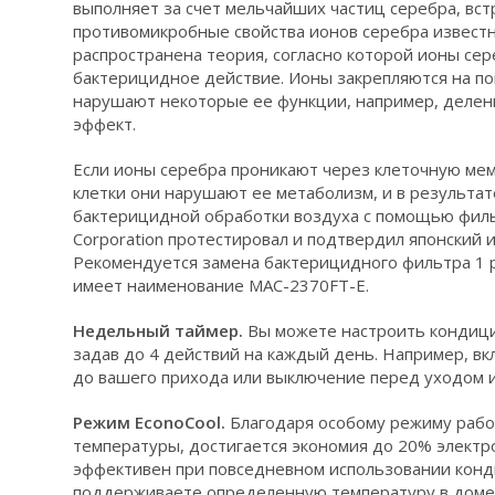
выполняет за счет мельчайших частиц серебра, вс
противомикробные свойства ионов серебра известн
распространена теория, согласно которой ионы се
бактерицидное действие. Ионы закрепляются на по
нарушают некоторые ее функции, например, делен
эффект.
Если ионы серебра проникают через клеточную мем
клетки они нарушают ее метаболизм, и в результат
бактерицидной обработки воздуха с помощью фильтр
Corporation протестировал и подтвердил японский инс
Рекомендуется замена бактерицидного фильтра 1 
имеет наименование MAC-2370FT-E.
Недельный таймер.
Вы можете настроить кондици
задав до 4 действий на каждый день. Например, в
до вашего прихода или выключение перед уходом и
Режим EconoCool.
Благодаря особому режиму раб
температуры, достигается экономия до 20% электр
эффективен при повседневном использовании конд
поддерживаете определенную температуру в доме