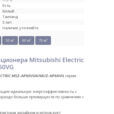
Есть
Белый
Таиланд
5 лет
Наличие уточняйте
50 м²
60 м²
70 м²
ионера Mitsubishi Electric
60VG
LECTRIC MSZ-AP60VGK/MUZ-AP60VG
серии
ющие идеальную энергоэффективность с
ораздо больше преимуществ по сравнению с
мпактным дизайном и использует