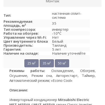
Монтаж
настенная сплит-
Тип:
система
Рекомендуемая
35
площадь, м²
Тип компрессора:
инвертер
Работа на обогрев:
-10°C
Управление через Wi-Fi:
Нет
Цвет внутреннего блока
Белый
Производитель:
Таиланд
Гарантия:
5 лет
Наличие на складе:
Наличие уточняйте
25 м²
35 м²
50 м²
Режимы работы:
Охлаждение, Обогрев,
Осушение, Режим сна, Авторестарт, Таймер,
Автоматический режим; «Econo Cool»
Описание:
Инверторный кондиционер
Mitsubishi Electric
MSZ-HJ35VA / MUZ-HJ35VA
серии Classic Inverter