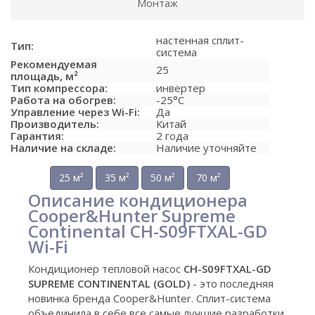
Монтаж
настенная сплит-
Тип:
система
Рекомендуемая
25
площадь, м²
Тип компрессора:
инвертер
Работа на обогрев:
-25°C
Управление через Wi-Fi:
Да
Производитель:
Китай
Гарантия:
2 года
Наличие на складе:
Наличие уточняйте
25 м²
35 м²
50 м²
70 м²
Описание кондиционера
Cooper&Hunter Supreme
Continental CH-S09FTXAL-GD
Wi-Fi
Кондиционер тепловой насос
CH-S09FTXAL-GD
SUPREME CONTINENTAL (GOLD)
- это последняя
новинка бренда Cooper&Hunter. Сплит-система
объединила в себе все самые лучшие разработки