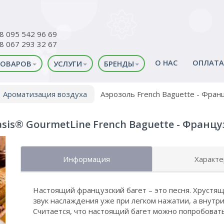
38 095 542 96 69
38 067 293 32 67
О НАС
ОПЛАТА
ТОВАРОВ
УСЛУГИ
БРЕНДЫ
Ароматизация воздуха
Аэрозоль French Baguette - Фран
asis® GourmetLine French Baguette - Францу
Информация
Характе
Настоящий французский багет – это песня. Хрустя
звук наслаждения уже при легком нажатии, а внут
Считается, что настоящий багет можно попробоват