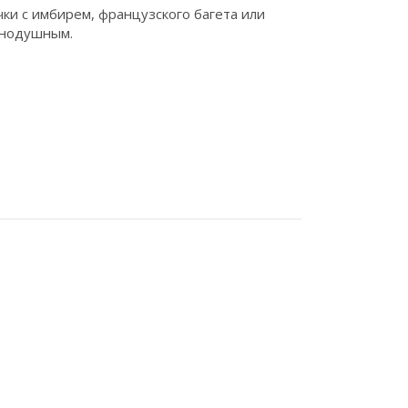
чки с имбирем, французского багета или
авнодушным.