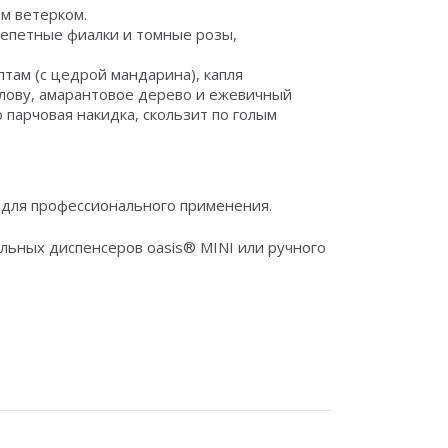
м ветерком.
репетные фиалки и томные розы,
птам (с цедрой мандарина), капля
олову, амарантовое дерево и ежевичный
 парчовая накидка, скользит по голым
для профессионального применения.
льных диспенсеров oasis® MINI или ручного