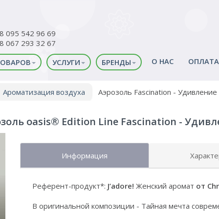
38 095 542 96 69
38 067 293 32 67
О НАС
ОПЛАТА
ТОВАРОВ
УСЛУГИ
БРЕНДЫ
Ароматизация воздуха
Аэрозоль Fascination - Удивление
золь оasis® Edition Line Fascination - Удив
Информация
Характе
Референт-продукт*:
J’adore!
Женский аромат
от Chr
В оригинальной композиции - Тайная мечта соврем