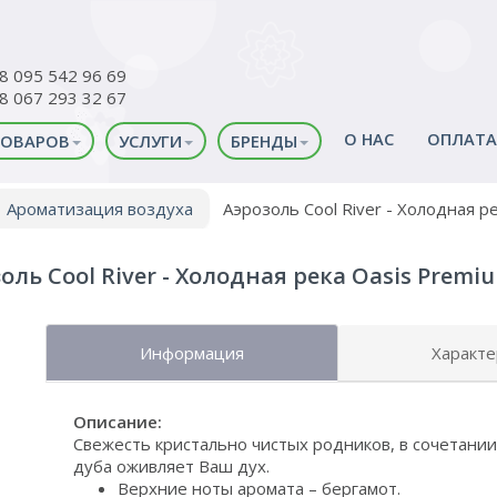
38 095 542 96 69
38 067 293 32 67
О НАС
ОПЛАТА
ТОВАРОВ
УСЛУГИ
БРЕНДЫ
Ароматизация воздуха
Аэрозоль Cool River - Холодная р
оль Cool River - Холодная река Oasis Premiu
Информация
Характе
Описание:
Свежесть кристально чистых родников, в сочетани
дуба оживляет Ваш дух.
Верхние ноты аромата – бергамот.