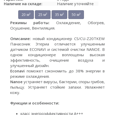
Наличие на складе:
Наличие уточняйте
20 м²
25 м²
35 м²
50 м²
Режимы работы:
Охлаждение, Обогрев,
Осушение, Вентиляция.
Описание:
новый кондиционер CS/CU-Z20TKEW
Панасоник Этериа отличается улучшенным
датчиком ECONAVI и системой очистки NANOE. В
одном кондиционере воплощены высокая
эффективность, очищение воздуха и
улучшенный дизайн.
Econavi
поможет сэкономить до 38% энергии в
режиме охлаждения.
Nanoe
устраняет вирусы, бактерии, споры грибов,
пыльцу. Устраняет стойкие запахи. Увлажняет
кожу.
Функции и особенности:
класс энегроэффективности А+++